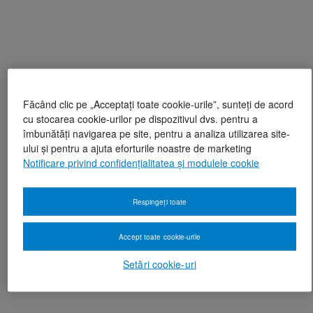
Făcând clic pe „Acceptați toate cookie-urile”, sunteți de acord
cu stocarea cookie-urilor pe dispozitivul dvs. pentru a
îmbunătăți navigarea pe site, pentru a analiza utilizarea site-
ului și pentru a ajuta eforturile noastre de marketing
Notificare privind confidențialitatea și modulele cookie
Respingeți toate
Accept toate cookie-urile
Setări cookie-uri