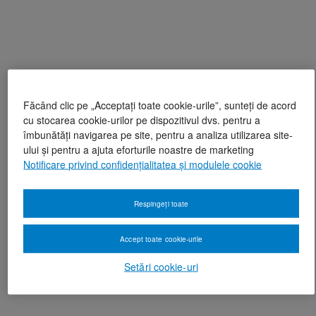
Făcând clic pe „Acceptați toate cookie-urile”, sunteți de acord
cu stocarea cookie-urilor pe dispozitivul dvs. pentru a
îmbunătăți navigarea pe site, pentru a analiza utilizarea site-
ului și pentru a ajuta eforturile noastre de marketing
Notificare privind confidențialitatea și modulele cookie
Respingeți toate
Accept toate cookie-urile
Setări cookie-uri