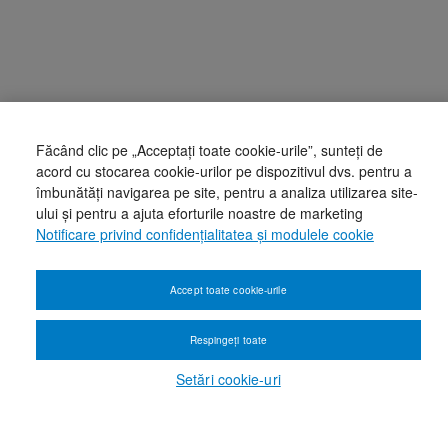
Făcând clic pe „Acceptați toate cookie-urile”, sunteți de
acord cu stocarea cookie-urilor pe dispozitivul dvs. pentru a
îmbunătăți navigarea pe site, pentru a analiza utilizarea site-
ului și pentru a ajuta eforturile noastre de marketing
Notificare privind confidențialitatea și modulele cookie
Accept toate cookie-urile
Respingeți toate
Setări cookie-uri