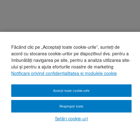
Făcând clic pe „Acceptați toate cookie-urile”, sunteți de
acord cu stocarea cookie-urilor pe dispozitivul dvs. pentru a
îmbunătăți navigarea pe site, pentru a analiza utilizarea site-
ului și pentru a ajuta eforturile noastre de marketing
Notificare privind confidențialitatea și modulele cookie
Accept toate cookie-urile
Respingeți toate
Setări cookie-uri