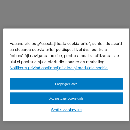
Făcând clic pe „Acceptați toate cookie-urile”, sunteți de acord
cu stocarea cookie-urilor pe dispozitivul dvs. pentru a
îmbunătăți navigarea pe site, pentru a analiza utilizarea site-
ului și pentru a ajuta eforturile noastre de marketing
Notificare privind confidențialitatea și modulele cookie
Respingeți toate
Accept toate cookie-urile
Setări cookie-uri