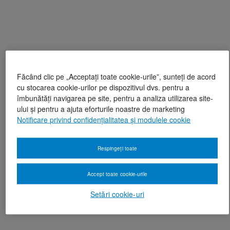
Făcând clic pe „Acceptați toate cookie-urile”, sunteți de acord
cu stocarea cookie-urilor pe dispozitivul dvs. pentru a
îmbunătăți navigarea pe site, pentru a analiza utilizarea site-
ului și pentru a ajuta eforturile noastre de marketing
Notificare privind confidențialitatea și modulele cookie
Respingeți toate
Accept toate cookie-urile
Setări cookie-uri