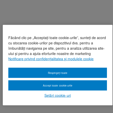
Făcând clic pe „Acceptați toate cookie-urile”, sunteți de acord
cu stocarea cookie-urilor pe dispozitivul dvs. pentru a
îmbunătăți navigarea pe site, pentru a analiza utilizarea site-
ului și pentru a ajuta eforturile noastre de marketing
Notificare privind confidențialitatea și modulele cookie
Respingeți toate
Accept toate cookie-urile
Setări cookie-uri