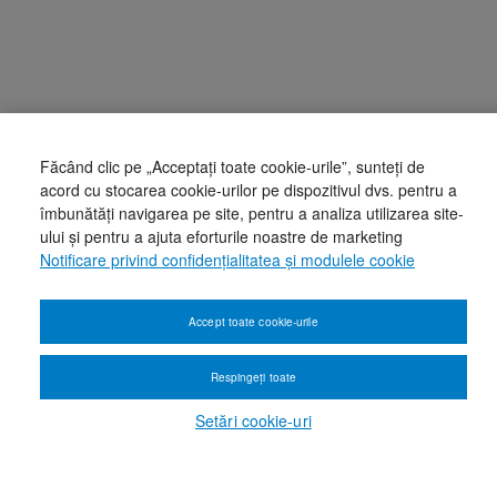
Făcând clic pe „Acceptați toate cookie-urile”, sunteți de
acord cu stocarea cookie-urilor pe dispozitivul dvs. pentru a
îmbunătăți navigarea pe site, pentru a analiza utilizarea site-
ului și pentru a ajuta eforturile noastre de marketing
Notificare privind confidențialitatea și modulele cookie
Accept toate cookie-urile
Respingeți toate
Setări cookie-uri