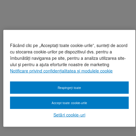
Făcând clic pe „Acceptați toate cookie-urile”, sunteți de acord
cu stocarea cookie-urilor pe dispozitivul dvs. pentru a
îmbunătăți navigarea pe site, pentru a analiza utilizarea site-
ului și pentru a ajuta eforturile noastre de marketing
Notificare privind confidențialitatea și modulele cookie
Respingeți toate
Accept toate cookie-urile
Setări cookie-uri