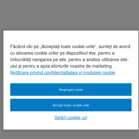
Făcând clic pe „Acceptați toate cookie-urile”, sunteți de acord
cu stocarea cookie-urilor pe dispozitivul dvs. pentru a
îmbunătăți navigarea pe site, pentru a analiza utilizarea site-
ului și pentru a ajuta eforturile noastre de marketing
Notificare privind confidențialitatea și modulele cookie
Respingeți toate
Accept toate cookie-urile
Setări cookie-uri