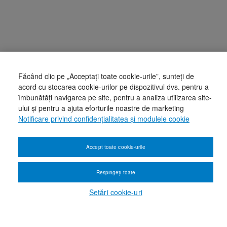
Făcând clic pe „Acceptați toate cookie-urile”, sunteți de
acord cu stocarea cookie-urilor pe dispozitivul dvs. pentru a
îmbunătăți navigarea pe site, pentru a analiza utilizarea site-
ului și pentru a ajuta eforturile noastre de marketing
Notificare privind confidențialitatea și modulele cookie
Accept toate cookie-urile
Respingeți toate
Setări cookie-uri