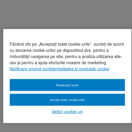
Făcând clic pe „Acceptați toate cookie-urile”, sunteți de acord
cu stocarea cookie-urilor pe dispozitivul dvs. pentru a
îmbunătăți navigarea pe site, pentru a analiza utilizarea site-
ului și pentru a ajuta eforturile noastre de marketing
Notificare privind confidențialitatea și modulele cookie
Respingeți toate
Accept toate cookie-urile
Setări cookie-uri