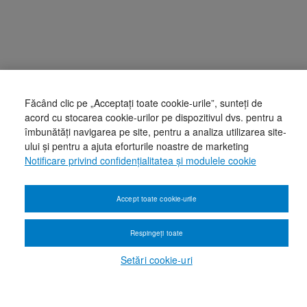
Făcând clic pe „Acceptați toate cookie-urile”, sunteți de
acord cu stocarea cookie-urilor pe dispozitivul dvs. pentru a
îmbunătăți navigarea pe site, pentru a analiza utilizarea site-
ului și pentru a ajuta eforturile noastre de marketing
Notificare privind confidențialitatea și modulele cookie
Accept toate cookie-urile
Respingeți toate
Setări cookie-uri