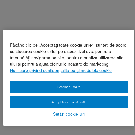
Făcând clic pe „Acceptați toate cookie-urile”, sunteți de acord
cu stocarea cookie-urilor pe dispozitivul dvs. pentru a
îmbunătăți navigarea pe site, pentru a analiza utilizarea site-
ului și pentru a ajuta eforturile noastre de marketing
Notificare privind confidențialitatea și modulele cookie
Respingeți toate
Accept toate cookie-urile
Setări cookie-uri