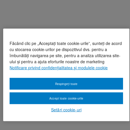
Făcând clic pe „Acceptați toate cookie-urile”, sunteți de acord
cu stocarea cookie-urilor pe dispozitivul dvs. pentru a
îmbunătăți navigarea pe site, pentru a analiza utilizarea site-
ului și pentru a ajuta eforturile noastre de marketing
Notificare privind confidențialitatea și modulele cookie
Respingeți toate
Accept toate cookie-urile
Setări cookie-uri