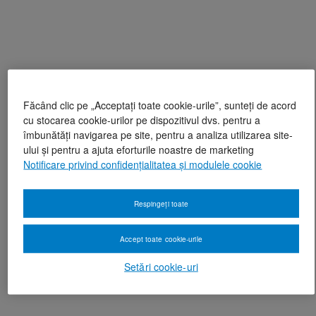
Făcând clic pe „Acceptați toate cookie-urile”, sunteți de acord
cu stocarea cookie-urilor pe dispozitivul dvs. pentru a
îmbunătăți navigarea pe site, pentru a analiza utilizarea site-
ului și pentru a ajuta eforturile noastre de marketing
Notificare privind confidențialitatea și modulele cookie
Respingeți toate
Accept toate cookie-urile
Setări cookie-uri