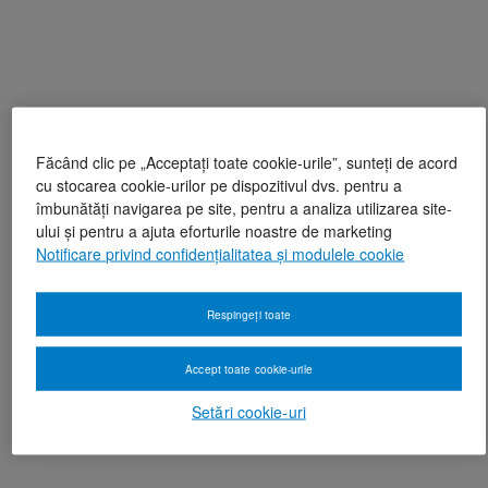
Făcând clic pe „Acceptați toate cookie-urile”, sunteți de acord
cu stocarea cookie-urilor pe dispozitivul dvs. pentru a
îmbunătăți navigarea pe site, pentru a analiza utilizarea site-
ului și pentru a ajuta eforturile noastre de marketing
Notificare privind confidențialitatea și modulele cookie
Respingeți toate
Accept toate cookie-urile
Setări cookie-uri