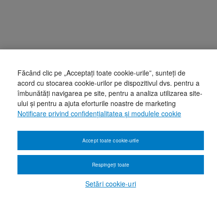
Făcând clic pe „Acceptați toate cookie-urile”, sunteți de
acord cu stocarea cookie-urilor pe dispozitivul dvs. pentru a
îmbunătăți navigarea pe site, pentru a analiza utilizarea site-
ului și pentru a ajuta eforturile noastre de marketing
Notificare privind confidențialitatea și modulele cookie
Accept toate cookie-urile
Respingeți toate
Setări cookie-uri