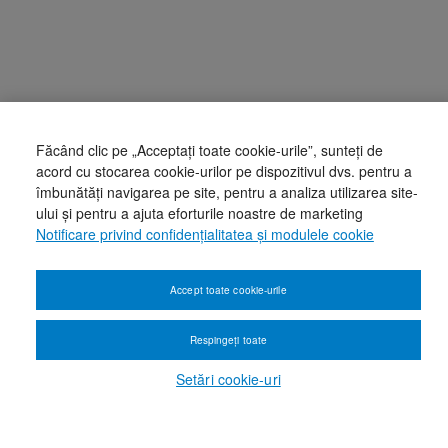
Făcând clic pe „Acceptați toate cookie-urile”, sunteți de
acord cu stocarea cookie-urilor pe dispozitivul dvs. pentru a
îmbunătăți navigarea pe site, pentru a analiza utilizarea site-
ului și pentru a ajuta eforturile noastre de marketing
Notificare privind confidențialitatea și modulele cookie
Accept toate cookie-urile
Respingeți toate
Setări cookie-uri