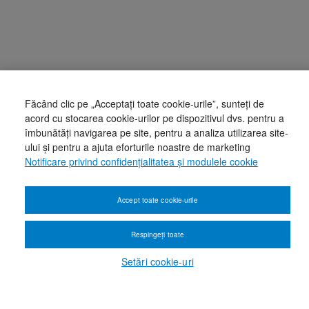
Făcând clic pe „Acceptați toate cookie-urile”, sunteți de
acord cu stocarea cookie-urilor pe dispozitivul dvs. pentru a
îmbunătăți navigarea pe site, pentru a analiza utilizarea site-
ului și pentru a ajuta eforturile noastre de marketing
Notificare privind confidențialitatea și modulele cookie
Accept toate cookie-urile
Respingeți toate
Setări cookie-uri