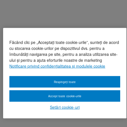
Făcând clic pe „Acceptați toate cookie-urile”, sunteți de acord
cu stocarea cookie-urilor pe dispozitivul dvs. pentru a
îmbunătăți navigarea pe site, pentru a analiza utilizarea site-
ului și pentru a ajuta eforturile noastre de marketing
Notificare privind confidențialitatea și modulele cookie
Respingeți toate
Accept toate cookie-urile
Setări cookie-uri