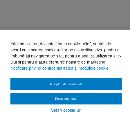
Făcând clic pe „Acceptați toate cookie-urile”, sunteți de
acord cu stocarea cookie-urilor pe dispozitivul dvs. pentru a
îmbunătăți navigarea pe site, pentru a analiza utilizarea site-
ului și pentru a ajuta eforturile noastre de marketing
Notificare privind confidențialitatea și modulele cookie
Accept toate cookie-urile
Respingeți toate
Setări cookie-uri