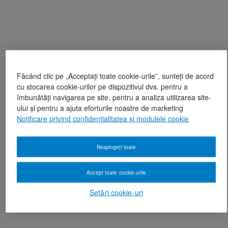
Făcând clic pe „Acceptați toate cookie-urile”, sunteți de acord
cu stocarea cookie-urilor pe dispozitivul dvs. pentru a
îmbunătăți navigarea pe site, pentru a analiza utilizarea site-
ului și pentru a ajuta eforturile noastre de marketing
Notificare privind confidențialitatea și modulele cookie
Respingeți toate
Accept toate cookie-urile
Setări cookie-uri