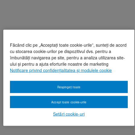
Făcând clic pe „Acceptați toate cookie-urile”, sunteți de acord
cu stocarea cookie-urilor pe dispozitivul dvs. pentru a
îmbunătăți navigarea pe site, pentru a analiza utilizarea site-
ului și pentru a ajuta eforturile noastre de marketing
Notificare privind confidențialitatea și modulele cookie
Respingeți toate
Accept toate cookie-urile
Setări cookie-uri