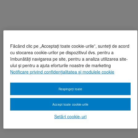
Făcând clic pe „Acceptați toate cookie-urile”, sunteți de acord
cu stocarea cookie-urilor pe dispozitivul dvs. pentru a
îmbunătăți navigarea pe site, pentru a analiza utilizarea site-
ului și pentru a ajuta eforturile noastre de marketing
Notificare privind confidențialitatea și modulele cookie
Respingeți toate
Accept toate cookie-urile
Setări cookie-uri