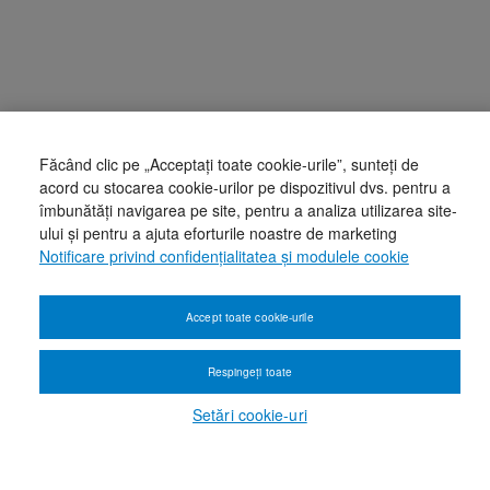
Făcând clic pe „Acceptați toate cookie-urile”, sunteți de
acord cu stocarea cookie-urilor pe dispozitivul dvs. pentru a
îmbunătăți navigarea pe site, pentru a analiza utilizarea site-
ului și pentru a ajuta eforturile noastre de marketing
Notificare privind confidențialitatea și modulele cookie
Accept toate cookie-urile
Respingeți toate
Setări cookie-uri