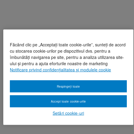
Făcând clic pe „Acceptați toate cookie-urile”, sunteți de acord
cu stocarea cookie-urilor pe dispozitivul dvs. pentru a
îmbunătăți navigarea pe site, pentru a analiza utilizarea site-
ului și pentru a ajuta eforturile noastre de marketing
Notificare privind confidențialitatea și modulele cookie
Respingeți toate
Accept toate cookie-urile
Setări cookie-uri