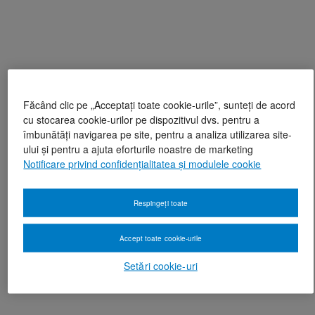
Făcând clic pe „Acceptați toate cookie-urile”, sunteți de acord
cu stocarea cookie-urilor pe dispozitivul dvs. pentru a
îmbunătăți navigarea pe site, pentru a analiza utilizarea site-
ului și pentru a ajuta eforturile noastre de marketing
Notificare privind confidențialitatea și modulele cookie
Respingeți toate
Accept toate cookie-urile
Setări cookie-uri