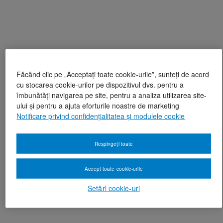
Făcând clic pe „Acceptați toate cookie-urile”, sunteți de acord
cu stocarea cookie-urilor pe dispozitivul dvs. pentru a
îmbunătăți navigarea pe site, pentru a analiza utilizarea site-
ului și pentru a ajuta eforturile noastre de marketing
Notificare privind confidențialitatea și modulele cookie
Respingeți toate
Accept toate cookie-urile
Setări cookie-uri