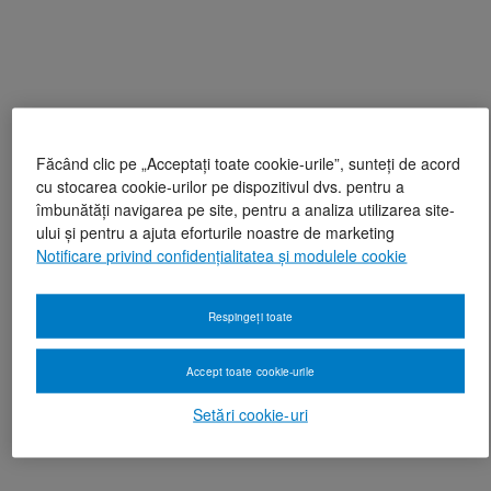
Făcând clic pe „Acceptați toate cookie-urile”, sunteți de acord
cu stocarea cookie-urilor pe dispozitivul dvs. pentru a
îmbunătăți navigarea pe site, pentru a analiza utilizarea site-
ului și pentru a ajuta eforturile noastre de marketing
Notificare privind confidențialitatea și modulele cookie
Respingeți toate
Accept toate cookie-urile
Setări cookie-uri