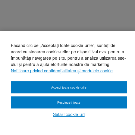
Făcând clic pe „Acceptați toate cookie-urile”, sunteți de
acord cu stocarea cookie-urilor pe dispozitivul dvs. pentru a
îmbunătăți navigarea pe site, pentru a analiza utilizarea site-
ului și pentru a ajuta eforturile noastre de marketing
Notificare privind confidențialitatea și modulele cookie
Accept toate cookie-urile
Respingeți toate
Setări cookie-uri