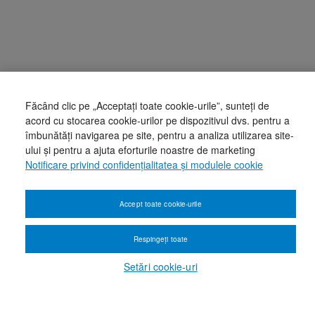
Făcând clic pe „Acceptați toate cookie-urile”, sunteți de
acord cu stocarea cookie-urilor pe dispozitivul dvs. pentru a
îmbunătăți navigarea pe site, pentru a analiza utilizarea site-
ului și pentru a ajuta eforturile noastre de marketing
Notificare privind confidențialitatea și modulele cookie
Accept toate cookie-urile
Respingeți toate
Setări cookie-uri