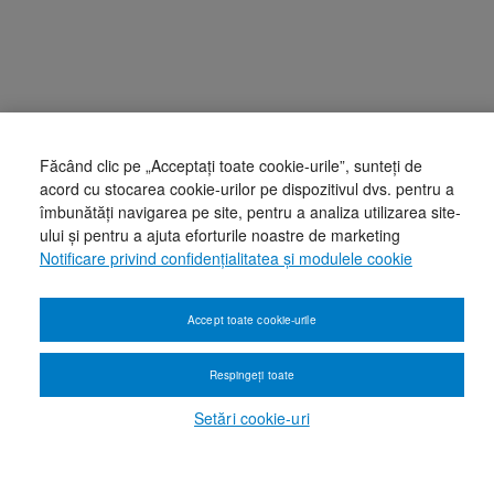
Făcând clic pe „Acceptați toate cookie-urile”, sunteți de
acord cu stocarea cookie-urilor pe dispozitivul dvs. pentru a
îmbunătăți navigarea pe site, pentru a analiza utilizarea site-
ului și pentru a ajuta eforturile noastre de marketing
Notificare privind confidențialitatea și modulele cookie
Accept toate cookie-urile
Respingeți toate
Setări cookie-uri