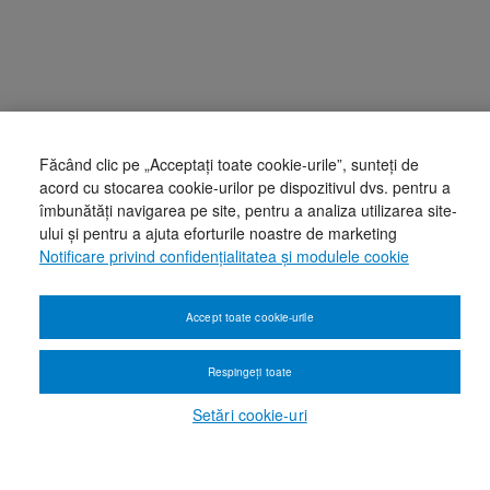
Făcând clic pe „Acceptați toate cookie-urile”, sunteți de
acord cu stocarea cookie-urilor pe dispozitivul dvs. pentru a
îmbunătăți navigarea pe site, pentru a analiza utilizarea site-
ului și pentru a ajuta eforturile noastre de marketing
Notificare privind confidențialitatea și modulele cookie
Accept toate cookie-urile
Respingeți toate
Setări cookie-uri