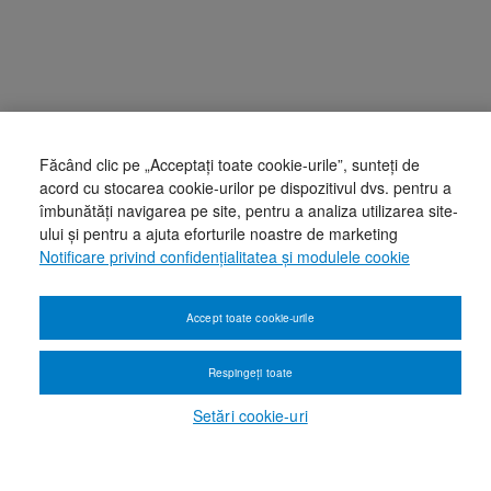
Făcând clic pe „Acceptați toate cookie-urile”, sunteți de
acord cu stocarea cookie-urilor pe dispozitivul dvs. pentru a
îmbunătăți navigarea pe site, pentru a analiza utilizarea site-
ului și pentru a ajuta eforturile noastre de marketing
Notificare privind confidențialitatea și modulele cookie
Accept toate cookie-urile
Respingeți toate
Setări cookie-uri