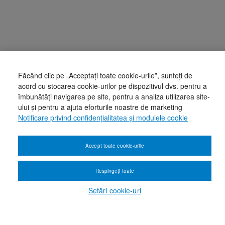
Făcând clic pe „Acceptați toate cookie-urile”, sunteți de
acord cu stocarea cookie-urilor pe dispozitivul dvs. pentru a
îmbunătăți navigarea pe site, pentru a analiza utilizarea site-
ului și pentru a ajuta eforturile noastre de marketing
Notificare privind confidențialitatea și modulele cookie
Accept toate cookie-urile
Respingeți toate
Setări cookie-uri