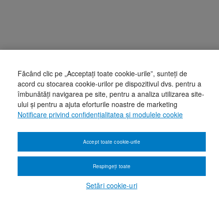
Făcând clic pe „Acceptați toate cookie-urile”, sunteți de
acord cu stocarea cookie-urilor pe dispozitivul dvs. pentru a
îmbunătăți navigarea pe site, pentru a analiza utilizarea site-
ului și pentru a ajuta eforturile noastre de marketing
Notificare privind confidențialitatea și modulele cookie
Accept toate cookie-urile
Respingeți toate
Setări cookie-uri