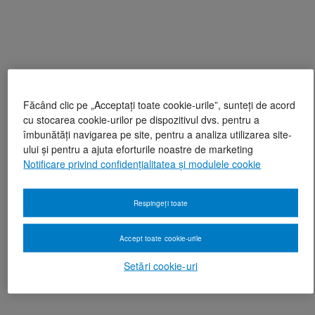
Făcând clic pe „Acceptați toate cookie-urile”, sunteți de acord
cu stocarea cookie-urilor pe dispozitivul dvs. pentru a
îmbunătăți navigarea pe site, pentru a analiza utilizarea site-
ului și pentru a ajuta eforturile noastre de marketing
Notificare privind confidențialitatea și modulele cookie
Respingeți toate
Accept toate cookie-urile
Setări cookie-uri