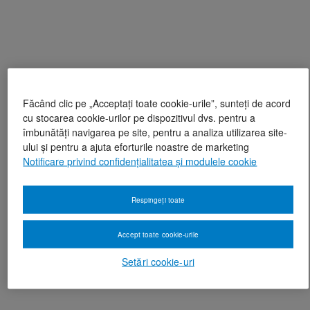
Făcând clic pe „Acceptați toate cookie-urile”, sunteți de acord
cu stocarea cookie-urilor pe dispozitivul dvs. pentru a
îmbunătăți navigarea pe site, pentru a analiza utilizarea site-
ului și pentru a ajuta eforturile noastre de marketing
Notificare privind confidențialitatea și modulele cookie
Respingeți toate
Accept toate cookie-urile
Setări cookie-uri