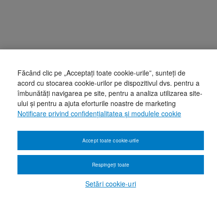
Făcând clic pe „Acceptați toate cookie-urile”, sunteți de
acord cu stocarea cookie-urilor pe dispozitivul dvs. pentru a
îmbunătăți navigarea pe site, pentru a analiza utilizarea site-
ului și pentru a ajuta eforturile noastre de marketing
Notificare privind confidențialitatea și modulele cookie
Accept toate cookie-urile
Respingeți toate
Setări cookie-uri