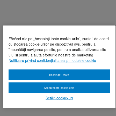
Făcând clic pe „Acceptați toate cookie-urile”, sunteți de acord
cu stocarea cookie-urilor pe dispozitivul dvs. pentru a
îmbunătăți navigarea pe site, pentru a analiza utilizarea site-
ului și pentru a ajuta eforturile noastre de marketing
Notificare privind confidențialitatea și modulele cookie
Respingeți toate
Accept toate cookie-urile
Setări cookie-uri