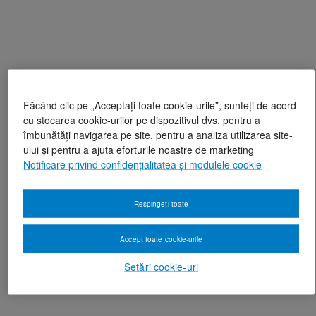
Făcând clic pe „Acceptați toate cookie-urile”, sunteți de acord
cu stocarea cookie-urilor pe dispozitivul dvs. pentru a
îmbunătăți navigarea pe site, pentru a analiza utilizarea site-
ului și pentru a ajuta eforturile noastre de marketing
Notificare privind confidențialitatea și modulele cookie
Respingeți toate
Accept toate cookie-urile
Setări cookie-uri