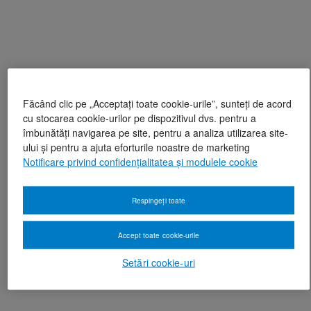
Făcând clic pe „Acceptați toate cookie-urile”, sunteți de acord
cu stocarea cookie-urilor pe dispozitivul dvs. pentru a
îmbunătăți navigarea pe site, pentru a analiza utilizarea site-
ului și pentru a ajuta eforturile noastre de marketing
Notificare privind confidențialitatea și modulele cookie
Respingeți toate
Accept toate cookie-urile
Setări cookie-uri