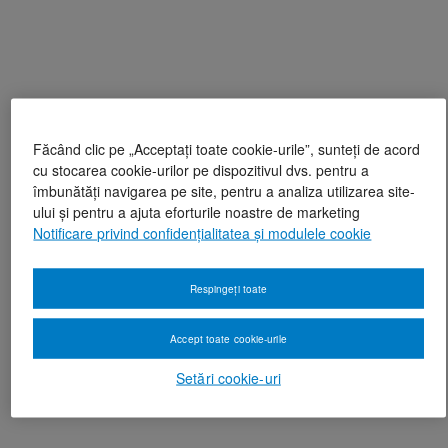
Făcând clic pe „Acceptați toate cookie-urile”, sunteți de acord
cu stocarea cookie-urilor pe dispozitivul dvs. pentru a
îmbunătăți navigarea pe site, pentru a analiza utilizarea site-
ului și pentru a ajuta eforturile noastre de marketing
Notificare privind confidențialitatea și modulele cookie
Respingeți toate
Accept toate cookie-urile
Setări cookie-uri