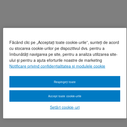
Făcând clic pe „Acceptați toate cookie-urile”, sunteți de acord
cu stocarea cookie-urilor pe dispozitivul dvs. pentru a
îmbunătăți navigarea pe site, pentru a analiza utilizarea site-
ului și pentru a ajuta eforturile noastre de marketing
Notificare privind confidențialitatea și modulele cookie
Respingeți toate
Accept toate cookie-urile
Setări cookie-uri