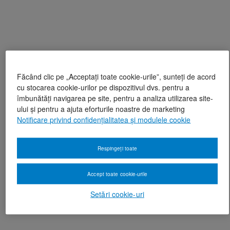
Făcând clic pe „Acceptați toate cookie-urile”, sunteți de acord
cu stocarea cookie-urilor pe dispozitivul dvs. pentru a
îmbunătăți navigarea pe site, pentru a analiza utilizarea site-
ului și pentru a ajuta eforturile noastre de marketing
Notificare privind confidențialitatea și modulele cookie
Respingeți toate
Accept toate cookie-urile
Setări cookie-uri