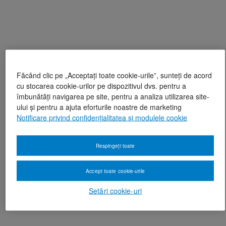
Făcând clic pe „Acceptați toate cookie-urile”, sunteți de acord
cu stocarea cookie-urilor pe dispozitivul dvs. pentru a
îmbunătăți navigarea pe site, pentru a analiza utilizarea site-
ului și pentru a ajuta eforturile noastre de marketing
Notificare privind confidențialitatea și modulele cookie
Respingeți toate
Accept toate cookie-urile
Setări cookie-uri