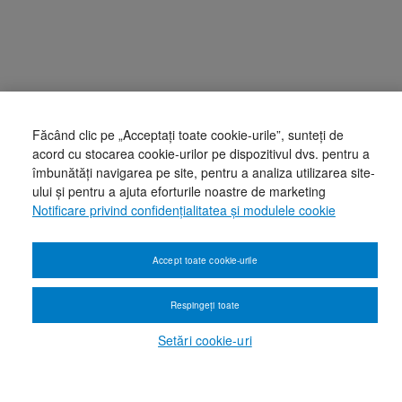
Făcând clic pe „Acceptați toate cookie-urile”, sunteți de
acord cu stocarea cookie-urilor pe dispozitivul dvs. pentru a
îmbunătăți navigarea pe site, pentru a analiza utilizarea site-
ului și pentru a ajuta eforturile noastre de marketing
Notificare privind confidențialitatea și modulele cookie
Accept toate cookie-urile
Respingeți toate
Setări cookie-uri