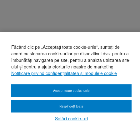
Făcând clic pe „Acceptați toate cookie-urile”, sunteți de
acord cu stocarea cookie-urilor pe dispozitivul dvs. pentru a
îmbunătăți navigarea pe site, pentru a analiza utilizarea site-
ului și pentru a ajuta eforturile noastre de marketing
Notificare privind confidențialitatea și modulele cookie
Accept toate cookie-urile
Respingeți toate
Setări cookie-uri