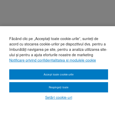
Făcând clic pe „Acceptați toate cookie-urile”, sunteți de
acord cu stocarea cookie-urilor pe dispozitivul dvs. pentru a
îmbunătăți navigarea pe site, pentru a analiza utilizarea site-
ului și pentru a ajuta eforturile noastre de marketing
Notificare privind confidențialitatea și modulele cookie
Accept toate cookie-urile
Respingeți toate
Setări cookie-uri